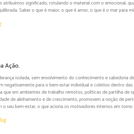
 atribuímos significado, rotulando o material com o emocional, qua
quilibrada. Saber o que é maior, o que é amor, o que é o mar para 
g
na Ação.
iderança isolada, sem envolvimento do conhecimento e sabedoria d
m negativamente para o bem-estar individual e coletivo dentro das 
da que em ambientes de trabalho remotos, políticas de partilha de
dade de alinhamento e de crescimento, promovem a noção de perte
o seu bem-estar, o que aciona os motivadores internos em torn
log