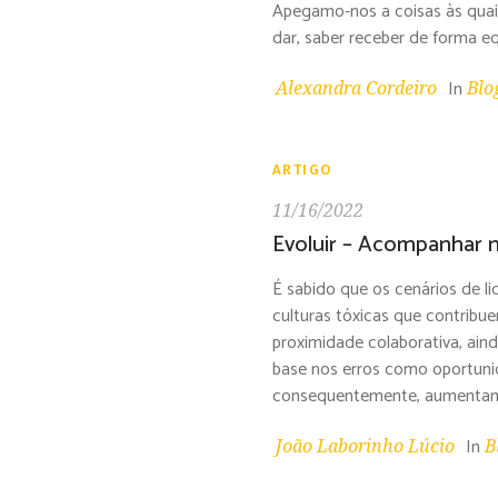
Apegamo-nos a coisas às quais
dar, saber receber de forma e
In
Alexandra Cordeiro
Blo
ARTIGO
11/16/2022
Evoluir – Acompanhar 
É sabido que os cenários de l
culturas tóxicas que contribue
proximidade colaborativa, ain
base nos erros como oportuni
consequentemente, aumentam 
In
João Laborinho Lúcio
B