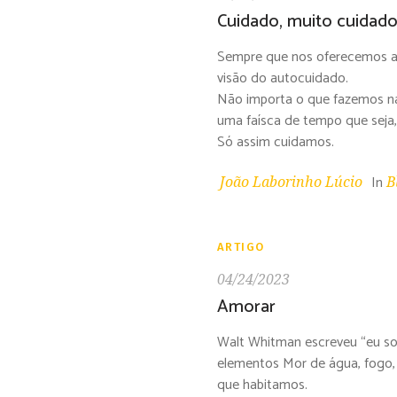
Psicoterap
Cuidado, muito cuidado
Mentoring
Sempre que nos oferecemos ao 
visão do autocuidado.
Não importa o que fazemos na 
uma faísca de tempo que seja
Só assim cuidamos.
In
João Laborinho Lúcio
B
ARTIGO
04/24/2023
Amorar
Walt Whitman escreveu “eu so
elementos Mor de água, fogo, t
que habitamos.