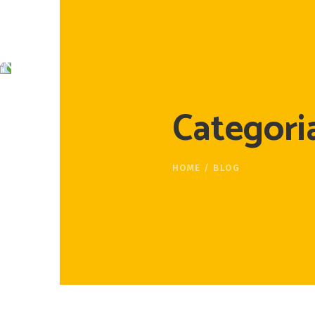
Categori
HOME
/
BLOG
Alexandra
Jornada co
João
Jornada co