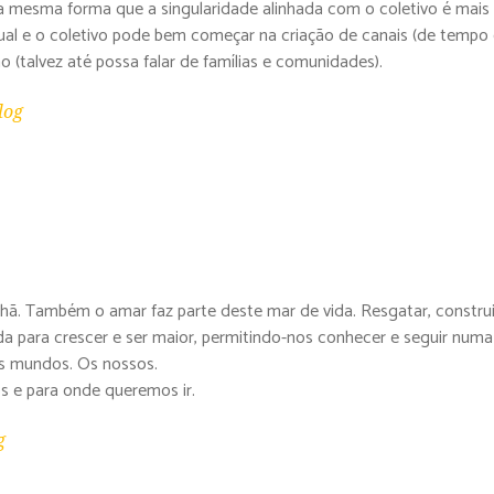
da mesma forma que a singularidade alinhada com o coletivo é mais 
idual e o coletivo pode bem começar na criação de canais (de temp
(talvez até possa falar de famílias e comunidades).
log
hã. Também o amar faz parte deste mar de vida. Resgatar, construir, 
ada para crescer e ser maior, permitindo-nos conhecer e seguir num
os mundos. Os nossos.
 e para onde queremos ir.
g