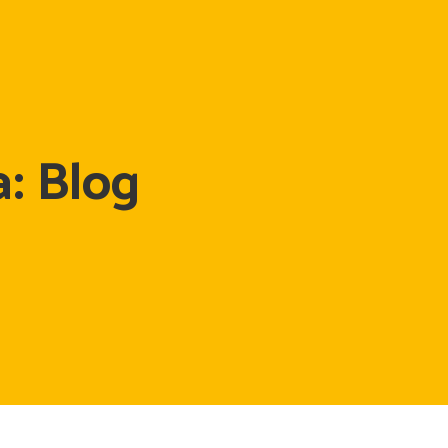
a: Blog
m a Alexandra
m o João